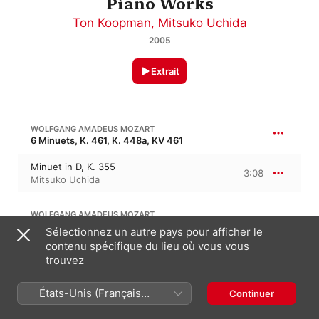
Piano Works
Ton Koopman
,
Mitsuko Uchida
2005
Extrait
WOLFGANG AMADEUS MOZART
6 Minuets, K. 461, K. 448a, KV 461
Minuet in D, K. 355
3:08
Mitsuko Uchida
WOLFGANG AMADEUS MOZART
Fantaisie en ré mineur, K. 397, K. 385g, KV 397, KV 385g
Sélectionnez un autre pays pour afficher le
contenu spécifique du lieu où vous vous
Fantasia in D Minor, K. 397
7:16
trouvez
Mitsuko Uchida
États-Unis (Français
Continuer
WOLFGANG AMADEUS MOZART
France)
Rondo en ré majeur, K. 485, KV 485