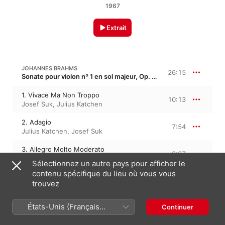
1967
Extrait
JOHANNES BRAHMS
26:15
Sonate pour violon nº 1 en sol majeur, Op. 78
1. Vivace Ma Non Troppo
10:13
Josef Suk
,
Julius Katchen
2. Adagio
7:54
Julius Katchen
,
Josef Suk
3. Allegro Molto Moderato
8:07
Josef Suk
,
Julius Katchen
Sélectionnez un autre pays pour afficher le
contenu spécifique du lieu où vous vous
trouvez
JOHANNES BRAHMS
20:36
Sonate pour violon nº 2 en la majeur, Op. 100 · “Thuner-Sonate”
États-Unis (Français
Continuer
1. Allegro Amabile
8:27
France)
Julius Katchen
,
Josef Suk