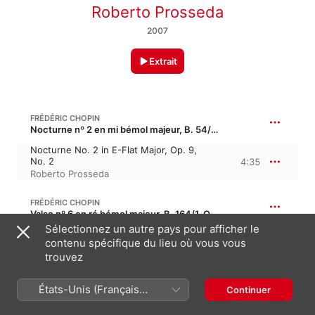
Roberto Prosseda
2007
Extrait
FRÉDÉRIC CHOPIN
Nocturne nº 2 en mi bémol majeur, B. 54/2, Op. 9/2 · “Murmures de la Seine 2”
Nocturne No. 2 in E-Flat Major, Op. 9,
No. 2
4:35
Roberto Prosseda
FRÉDÉRIC CHOPIN
Valse nº 6 en ré bémol majeur, B. 164/1, Op. 64/1 · “Minute”
Sélectionnez un autre pays pour afficher le
Valse No. 6 in D-Flat Major, Op. 64, No. 1
contenu spécifique du lieu où vous vous
"Minute Walz"
2:00
trouvez
Roberto Prosseda
FRÉDÉRIC CHOPIN
États-Unis (Français
Continuer
Valse nº 7 en do dièse mineur, B. 164/2, Op. 64/2
France)