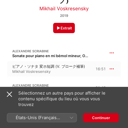
ノ)
Mikhail Voskresensky
2019
Extrait
ALEXANDRE SCRIABINE
Sonate pour piano en mi bémol mineur, Op. 4, WoO 19
ピアノ・ソナタ 変ホ短調 (V. ブローク補筆)
16:51
Mikhail Voskresensky
ALEXANDRE SCRIABINE
21:43
Sonate pour piano nº 1 en fa mineur, Op. 6
Sélectionnez un autre pays pour afficher le
contenu spécifique du lieu où vous vous
ピアノ・ソナタ 第 1番 ヘ短調 作品 6 1
Allegro con fuoco
9:46
trouvez
Mikhail Voskresensky
ピアノ・ソナタ 第 1番 ヘ短調 作品 6 2 -
États-Unis (Français
Continuer
4:06
Mikhail Voskresensky
France)