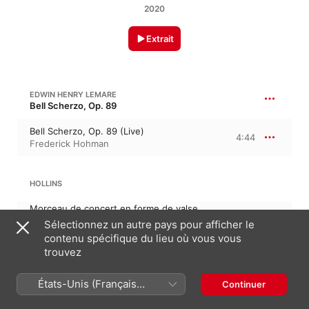
2020
Extrait
EDWIN HENRY LEMARE
Bell Scherzo, Op. 89
Bell Scherzo, Op. 89 (Live)
4:44
Frederick Hohman
HOLLINS
Morceau de concert en forme de valse
(Live)
6:40
Sélectionnez un autre pays pour afficher le
Frederick Hohman
contenu spécifique du lieu où vous vous
trouvez
JEAN-SÉBASTIEN BACH
Allein Gott in der Höh sei Ehr en la majeur, BWV 664
États-Unis (Français
Continuer
Trio super "Allein Gott in der Höh sei Ehr",
France)
BWV 664 (Live)
5:31