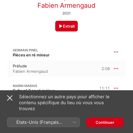
Fabien Armengaud
2021
Extrait
GERMAIN PINEL
Pièces en ré mineur
Prélude
2:08
Fabien Armengaud
MARIN MARAIS
11:11
Suite nº 3 en ré majeur
Sélectionnez un autre pays pour afficher le
Allemande
contenu spécifique du lieu où vous vous
3:18
Fabien Armengaud
trouvez
Allemande (—)
1:38
États-Unis (Français
Continuer
Fabien Armengaud
France)