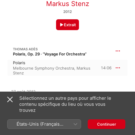
Markus Stenz
2012
Extrait
THOMAS ADÈS
Polaris, Op. 29 · “Voyage For Orchestra”
Polaris
14:06
Melbourne Symphony Orchestra
,
Markus
Stenz
27 août 2012

1 morceau, 14 minutes

Sélectionnez un autre pays pour afficher le
℗ 2012 Australian Broadcasting Corporation
contenu spécifique du lieu où vous vous
trouvez
LABEL
ABC Classic
États-Unis (Français
Continuer
France)