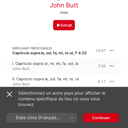
John Butt
1996
Extrait
GIROLAMO FRESCOBALDI
14:07
Capriccio sopra la, sol, fa, mi, re ut, F 4.02
I. Capriccio sopra ut, re, mi, fa, sol, la
7:50
John Butt
II. Capriccio sopra la, sol, fa, mi, re, ut
6:17
John Butt
Sélectionnez un autre pays pour afficher le
contenu spécifique du lieu où vous vous
GIROLAMO FRESCOBALDI
12:01
Capriccio sopra la bassa fiammenga, F 4.05
trouvez
III. Capriccio sopra il cucho
5:29
États-Unis (Français
Continuer
John Butt
France)