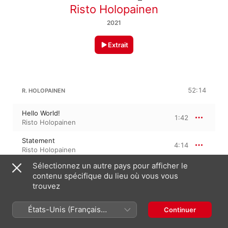
Risto Holopainen
2021
Extrait
52:14
R. HOLOPAINEN
Hello World!
1:42
Risto Holopainen
Statement
4:14
Risto Holopainen
Sélectionnez un autre pays pour afficher le
Bâtir et Démolir (ZAD)
4:01
contenu spécifique du lieu où vous vous
Risto Holopainen
trouvez
Auto-detune
4:46
Risto Holopainen
États-Unis (Français
Continuer
France)
Megaphone
5:20