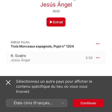
Jesús Ángel
2022
Extrait
EMILIO PUJOL
Trois Morceaux espagnols, Pujol n° 1204
III. Guajira
3:59
Jesús Ángel
23 janvier 2022

Sélectionnez un autre pays pour afficher le
1 morceau, 3 minutes

contenu spécifique du lieu où vous vous
℗ 2022 Jesús Ángel Martínez Blanco
trouvez
LABEL
Kuldrah
États-Unis (Français
Continuer
France)