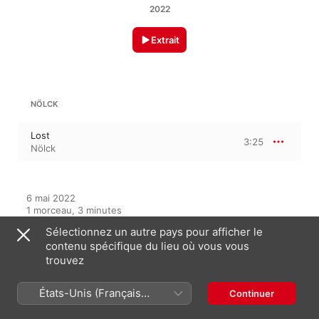
2022
Extrait
NÖLCK
Lost
3:25
Nölck
6 mai 2022

1 morceau, 3 minutes

℗ 2022 Maestro Music, distributed by ADA Music Benelux
Sélectionnez un autre pays pour afficher le
contenu spécifique du lieu où vous vous
trouvez
Sur cet album
États-Unis (Français
Continuer
France)