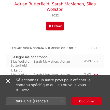
Adrian Butterfield
,
Sarah McMahon
,
Silas
Wollston
2022
Extrait
13:10
LECLAIR: VIOLIN SONATA IN B MINOR, OP. 5 NO. 5
I. Allegro ma non troppo
4:43
Silas Wollston
,
Sarah McMahon
,
Adrian
Butterfield
II. Largo
2:43
Silas Wollston
,
Sarah McMahon
,
Adrian
Butterfield
Sélectionnez un autre pays pour afficher le
III. Allegro - Prestissimo
contenu spécifique du lieu où vous vous
5:43
Sarah McMahon
,
Adrian Butterfield
,
Silas
trouvez
Wollston
États-Unis (Français
Continuer
JEAN-MARIE LECLAIR
France)
Sonate en do mineur, Op. 5/6