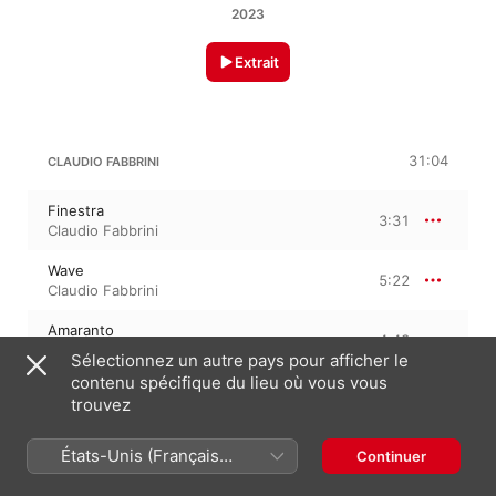
2023
Extrait
31:04
CLAUDIO FABBRINI
Finestra
3:31
Claudio Fabbrini
Wave
5:22
Claudio Fabbrini
Amaranto
4:43
Claudio Fabbrini
Sélectionnez un autre pays pour afficher le
contenu spécifique du lieu où vous vous
Mosquito
5:01
trouvez
Claudio Fabbrini
Lady On Tour
États-Unis (Français
Continuer
5:13
Claudio Fabbrini
France)