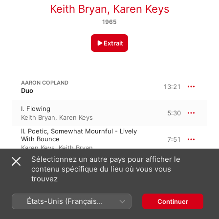
Keith Bryan
,
Karen Keys
1965
Extrait
AARON COPLAND
13:21
Duo
I. Flowing
5:30
Keith Bryan
,
Karen Keys
II. Poetic, Somewhat Mournful - Lively
With Bounce
7:51
Karen Keys
,
Keith Bryan
Sélectionnez un autre pays pour afficher le
contenu spécifique du lieu où vous vous
8:09
E. BURTON: SONATINA FOR FLUTE AND PIANO
trouvez
I. Allegretto grazioso
3:03
États-Unis (Français
Continuer
Keith Bryan
,
Karen Keys
France)