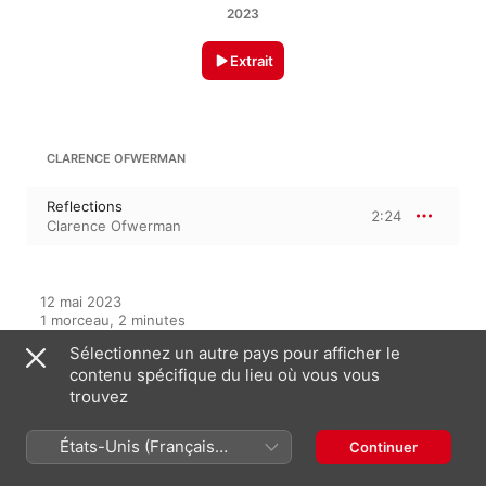
2023
Extrait
CLARENCE OFWERMAN
Reflections
2:24
Clarence Ofwerman
12 mai 2023

1 morceau, 2 minutes

℗ 2023 Clarence Öfwerman
Sélectionnez un autre pays pour afficher le
contenu spécifique du lieu où vous vous
trouvez
Sur cet album
États-Unis (Français
Continuer
France)