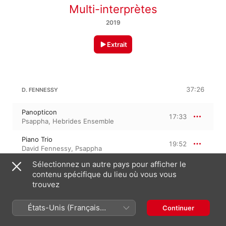
Multi-interprètes
2019
Extrait
37:26
D. FENNESSY
Panopticon
17:33
Psappha
,
Hebrides Ensemble
Piano Trio
19:52
David Fennessy
,
Psappha
Sélectionnez un autre pays pour afficher le
contenu spécifique du lieu où vous vous
17:45
D. FENNESSY: 13 FACTORIES
trouvez
Introduction (Live)
1:45
États-Unis (Français
Continuer
Ensemble Modern
,
Johannes Kalitzke
France)