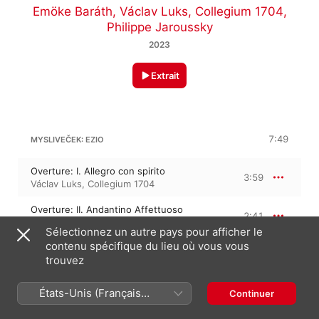
Emöke Baráth
,
Václav Luks
,
Collegium 1704
,
Philippe Jaroussky
2023
Extrait
7:49
MYSLIVEČEK: EZIO
Overture: I. Allegro con spirito
3:59
Václav Luks
,
Collegium 1704
Overture: II. Andantino Affettuoso
2:41
Collegium 1704
,
Václav Luks
Sélectionnez un autre pays pour afficher le
contenu spécifique du lieu où vous vous
Overture: III. Presto
1:08
trouvez
Collegium 1704
,
Václav Luks
États-Unis (Français
Continuer
7:06
MYSLIVEČEK: DEMETRIO
France)