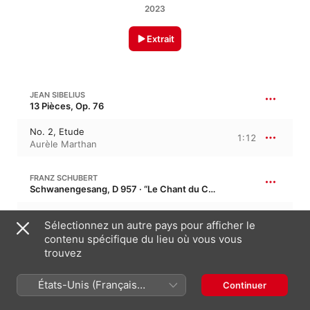
2023
Extrait
JEAN SIBELIUS
13 Pièces, Op. 76
No. 2, Etude
1:12
Aurèle Marthan
FRANZ SCHUBERT
Schwanengesang, D 957 · “Le Chant du Cygne”
No. 4, Ständchen
3:51
Sélectionnez un autre pays pour afficher le
Aurèle Marthan
,
Aurélien Pascal
contenu spécifique du lieu où vous vous
trouvez
PORQUE TE VAS (ARR. FOR SOLO PIANO BY NICOLAS WORMS)
États-Unis (Français
Continuer
Porque te vas (Arr. for Solo Piano by
France)
Nicolas Worms)
2:36