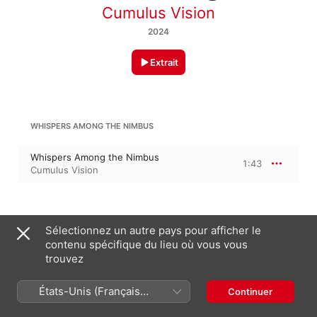
Cumulus Vision
2024
Extrait
WHISPERS AMONG THE NIMBUS
Whispers Among the Nimbus
1:43
Cumulus Vision
31 janvier 2024

Sélectionnez un autre pays pour afficher le
1 morceau, 1 minute

contenu spécifique du lieu où vous vous
℗ 2024 UnlimitedMusic
trouvez
États-Unis (Français
Continuer
Sur cet album
France)