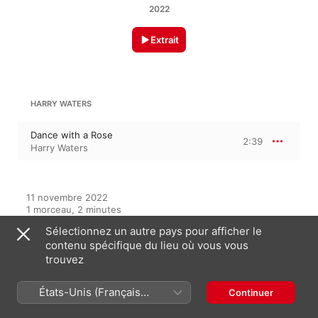
2022
Extrait
HARRY WATERS
Dance with a Rose
2:39
Harry Waters
11 novembre 2022

1 morceau, 2 minutes

℗ 2022 Yellow Rose Records, a Division of Valley View 
Sélectionnez un autre pays pour afficher le
Records
contenu spécifique du lieu où vous vous
trouvez
Sur cet album
États-Unis (Français
Continuer
France)