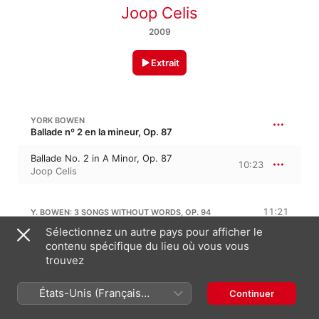
Joop Celis
2009
Extrait
YORK BOWEN
Ballade nº 2 en la mineur, Op. 87
Ballade No. 2 in A Minor, Op. 87
10:23
Joop Celis
11:21
Y. BOWEN: 3 SONGS WITHOUT WORDS, OP. 94
Sélectionnez un autre pays pour afficher le
No. 1, Song of the Stream
contenu spécifique du lieu où vous vous
3:54
Joop Celis
trouvez
No. 2, Solitude
4:01
États-Unis (Français
Continuer
Joop Celis
France)