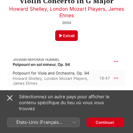
Violin Concerto in G Major
Howard Shelley
,
London Mozart Players
,
James
Ehnes
2004
Extrait
JOHANN NEPOMUK HUMMEL
Potpourri en sol mineur, Op. 94
Potpourri for Viola and Orchestra, Op. 94
18:47
Howard Shelley
,
London Mozart Players
,
James Ehnes
Sélectionnez un autre pays pour afficher le
J. N. HUMMEL: ADAGIO AND RONDO ALLA POLACCA
10:42
contenu spécifique du lieu où vous vous
trouvez
I. Adago con moto
2:08
James Ehnes
,
London Mozart Players
,
Howard Shelley
États-Unis (Français
Continuer
II. Rondo alla Polacca
France)
8:33
Howard Shelley
,
London Mozart Players
,