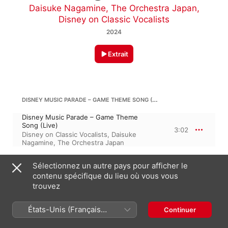
Daisuke Nagamine
,
The Orchestra Japan
,
Disney on Classic Vocalists
2024
Extrait
DISNEY MUSIC PARADE – GAME THEME SONG (LIVE)
Disney Music Parade – Game Theme
Song (Live)
3:02
Disney on Classic Vocalists
,
Daisuke
Nagamine
,
The Orchestra Japan
Sélectionnez un autre pays pour afficher le
STARTING NOW (LIVE)
contenu spécifique du lieu où vous vous
trouvez
Starting Now (Live)
3:47
Disney on Classic Vocalists
,
Daisuke
Nagamine
,
The Orchestra Japan
États-Unis (Français
Continuer
France)
ALAN MENKEN