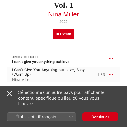
Vol. 1
Nina Miller
2023
Extrait
JIMMY MCHUGH
I can't give you anything but love
I Can't Give You Anything but Love, Baby
(Warm Up)
1:53
Nina Miller
Sélectionnez un autre pays pour afficher le
ANTÔNIO CARLOS JOBIM
contenu spécifique du lieu où vous vous
trouvez
Desafinado (Plié 1)
1:59
Nina Miller
États-Unis (Français
Continuer
France)