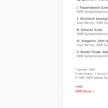
I. Trauermarsch (Live
SWR Symphonieorch
II. Stürmisch bewegt
Gary Bertini
,
SWR Sy
III. Scherzo (Live)
SWR Symphonieorch
IV. Adagietto. Sehr 
Gary Bertini
,
SWR Sy
V. Rondo-Finale. All
SWR Symphonieorch
1 janvier 1981

5 morceaux, 1 heure 8
℗ 1981 SWR Media S
LABEL
SWR Music