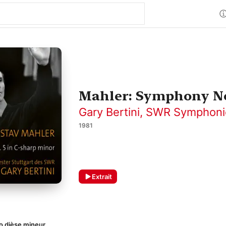
Mahler: Symphony No.
Gary Bertini
,
SWR Symphoni
1981
Extrait
o dièse mineur