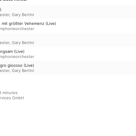
)
ester
,
Gary Bertini
, mit größter Vehemenz (Live)
mphonieorchester
ester
,
Gary Bertini
langsam (Live)
mphonieorchester
egro giocoso (Live)
ester
,
Gary Bertini
 minutes

ervices GmbH