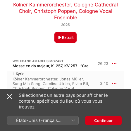
Kölner Kammerorchester
,
Cologne Cathedral
Choir
,
Christoph Poppen
,
Cologne Vocal
Ensemble
2025
Extrait
WOLFGANG AMADEUS MOZART
26:23
Messe en do majeur, K. 257, KV 257 · “Credo Mass”
I. Kyrie
Kölner Kammerorchester
,
Jonas Müller
,
2:10
Sung Min Song
,
Carolina Ullrich
,
Elvira Bill
,
Christoph Poppen
,
Cologne Vocal
Ensemble
Sélectionnez un autre pays pour afficher le
II. Gloria
contenu spécifique du lieu où vous vous
Elvira Bill
,
Carolina Ullrich
,
Kölner
trouvez
3:39
Kammerorchester
,
Sung Min Song
,
Jonas
Müller
,
Christoph Poppen
,
Cologne Vocal
Ensemble
États-Unis (Français
Continuer
III. Credo
France)
Christoph Poppen
,
Sung Min Song
,
Elvira