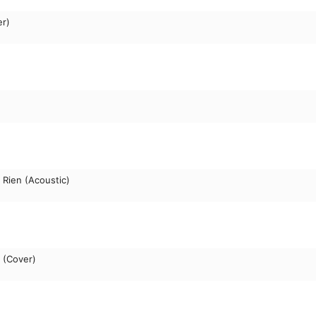
er)
 Rien (Acoustic)
s (Cover)