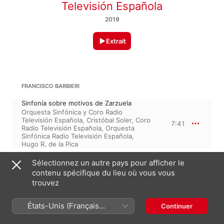
Televisión Española
2019
Extrait
FRANCISCO BARBIERI
Sinfonía sobre motivos de Zarzuela
Orquesta Sinfónica y Coro Radio
Televisión Española
,
Cristóbal Soler
,
Coro
7:41
Radio Televisión Española
,
Orquesta
Sinfónica Radio Televisión Española
,
Hugo R. de la Pica
Sélectionnez un autre pays pour afficher le
GUILLERMO FERNÁNDEZ-SHAW
contenu spécifique du lieu où vous vous
trouvez
Doña Francisquita, Coro de románticos
Orquesta Sinfónica Radio Televisión
Española
,
Hugo R. de la Pica
,
Cristóbal
États-Unis (Français
4:27
Continuer
Soler
,
Orquesta Sinfónica y Coro Radio
France)
Televisión Española
,
Coro Radio