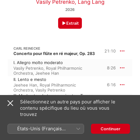
Vasily Petrenko
,
Lang Lang
2026
Extrait
CARL REINECKE
21:10
Concerto pour flûte en ré majeur, Op. 283
I. Allegro molto moderato
8:26
Vasily Petrenko
,
Royal Philharmonic
Orchestra
,
Jeehee Han
II. Lento e mesto
6:16
Jeehee Han
,
Royal Philharmonic
Orchestra
,
Vasily Petrenko
III. Moderato - In tempo animato - Tempo
I - Più mosso - Più lento maestoso
Sélectionnez un autre pays pour afficher le
6:27
Royal Philharmonic Orchestra
,
Jeehee
contenu spécifique du lieu où vous vous
Han
,
Vasily Petrenko
trouvez
CARL REINECKE
21:55
États-Unis (Français
Sonate pour flûte et piano 'Ondine', Op. 167
Continuer
France)