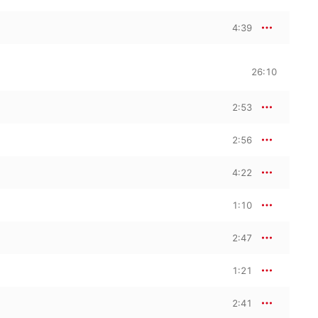
4:39
26:10
2:53
2:56
4:22
1:10
2:47
1:21
2:41