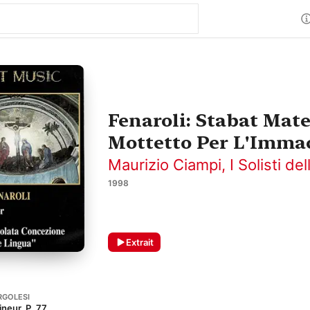
Fenaroli: Stabat Mat
Mottetto Per L'Imma
Maurizio Ciampi
,
I Solisti d
1998
Extrait
RGOLESI
neur, P. 77