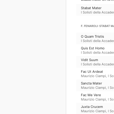
Stabat Mater
I Solisti della Acca
F. FENAROLI: STABAT 
O Quam Tristis
I Solisti della Acca
Quis Est Homo
I Solisti della Acca
Vidit Suum
I Solisti della Acca
Fac Ut Ardeat
Maurizio Ciampi
,
I S
Sancta Mater
Maurizio Ciampi
,
I S
Fac Me Vere
Maurizio Ciampi
,
I S
Juxta Crucem
Maurizio Ciampi
,
I S