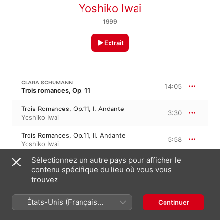
Yoshiko Iwai
1999
Extrait
CLARA SCHUMANN
14:05
Trois romances, Op. 11
Trois Romances, Op.11, I. Andante
3:30
Yoshiko Iwai
Trois Romances, Op.11, II. Andante
5:58
Yoshiko Iwai
Sélectionnez un autre pays pour afficher le
Trois Romances, Op.11, III. Moderato
4:36
contenu spécifique du lieu où vous vous
Yoshiko Iwai
trouvez
19:59
C. SCHUMANN: SONATA IN G
États-Unis (Français
Continuer
France)