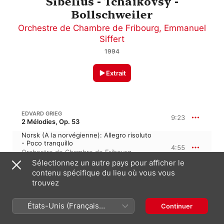
Sibelius - Tchaïkovsy -
Bollschweiler
Orchestre de Chambre de Fribourg
,
Emmanuel
Siffert
1994
Extrait
EDVARD GRIEG
9:23
2 Mélodies, Op. 53
Norsk (A la norvégienne): Allegro risoluto
- Poco tranquillo
4:55
Orchestre de Chambre de Fribourg
,
Emmanuel Siffert
Sélectionnez un autre pays pour afficher le
Det förste Möde (Première rencontre):
contenu spécifique du lieu où vous vous
Lento
4:27
trouvez
Orchestre de Chambre de Fribourg
,
Emmanuel Siffert
États-Unis (Français
Continuer
France)
12:32
R. GERBER: SYMPHONIETTA NO. 1 POUR CORDES