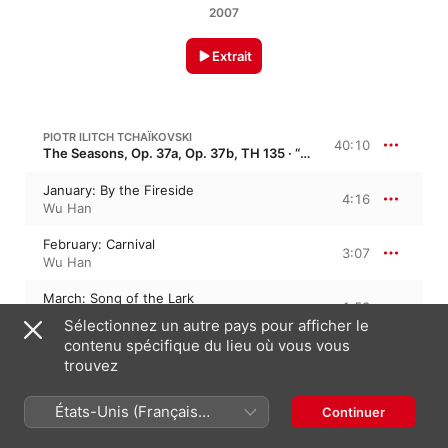
2007
Extrait
PIOTR ILITCH TCHAÏKOVSKI
40:10
The Seasons, Op. 37a, Op. 37b, TH 135 · “Les Saisons”
January: By the Fireside
4:16
Wu Han
February: Carnival
3:07
Wu Han
March: Song of the Lark
1:53
Wu Han
Sélectionnez un autre pays pour afficher le
contenu spécifique du lieu où vous vous
April: Snowdrop
2:41
trouvez
Wu Han
May: May Nights
États-Unis (Français
Continuer
3:53
Wu Han
France)