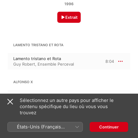
1996
Extrait
LAMENTO TRISTANO ET ROTA
Lamento tristano et Rota
8:04
Guy Robert
,
Ensemble Perceval
ALFONSO X
Maravilliosos
5:41
Sélectionnez un autre pays pour afficher le
Guy Robert
,
Ensemble Perceval
contenu spécifique du lieu où vous vous
trouvez
PIERRE DE MOLINS: DE CE FOL PENSER
États-Unis (Français
Continuer
France)
Ballade
4:06