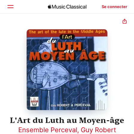
Se connecter
Accueil
Parcourir
Rechercher
L'Art du Luth au Moyen-âge
Ensemble Perceval
,
Guy Robert