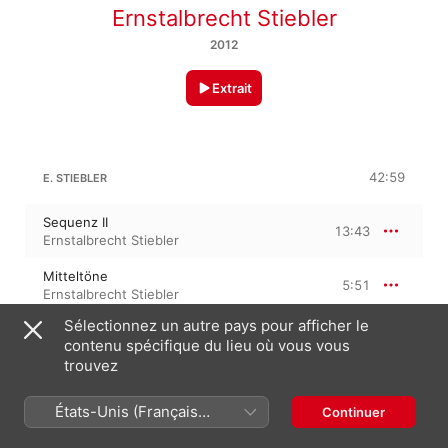
Ernstalbrecht Stiebler
2012
Extrait
42:59
E. STIEBLER
Sequenz II
13:43
Ernstalbrecht Stiebler
Mitteltöne
5:51
Ernstalbrecht Stiebler
Trio 89
Sélectionnez un autre pays pour afficher le
Ernstalbrecht Stiebler
,
Robyn
contenu spécifique du lieu où vous vous
23:25
Schulkowsky
,
Marianne Schroeder
,
trouvez
Frances-Marie Uitti
États-Unis (Français
Continuer
France)
9 avril 2012

3 morceaux, 42 minutes
