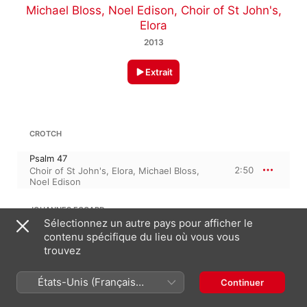
Michael Bloss
,
Noel Edison
,
Choir of St John's,
Elora
2013
Extrait
CROTCH
Psalm 47
2:50
Choir of St John's, Elora
,
Michael Bloss
,
Noel Edison
JOHANNES ECCARD
Maria wallt zum Heiligtum
Sélectionnez un autre pays pour afficher le
contenu spécifique du lieu où vous vous
Maria wallt zum Heiligtum (When to the
trouvez
temple Mary went) (Sung in English)
3:49
Choir of St John's, Elora
,
Noel Edison
États-Unis (Français
Continuer
JAMES MACMILLAN
France)
A New Song