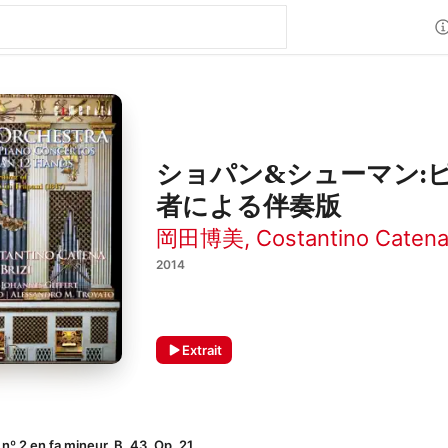
ショパン&シューマン:
者による伴奏版
岡田博美
,
Costantino Caten
2014
Extrait
nº 2 en fa mineur, B. 43, Op. 21