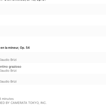
en la mineur, Op. 54
laudio Brizi
antino grazioso
laudio Brizi
laudio Brizi
 minutes

ED BY CAMERATA TOKYO, INC.