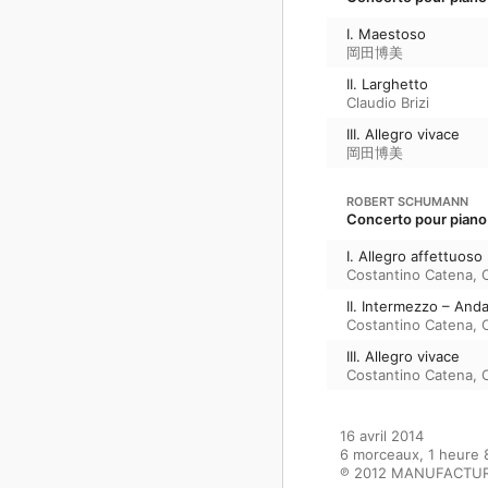
I. Maestoso
岡田博美
II. Larghetto
Claudio Brizi
III. Allegro vivace
岡田博美
ROBERT SCHUMANN
Concerto pour piano 
I. Allegro affettuoso
Costantino Catena
,
C
II. Intermezzo – And
Costantino Catena
,
C
III. Allegro vivace
Costantino Catena
,
C
16 avril 2014

6 morceaux, 1 heure 8
℗ 2012 MANUFACTUR