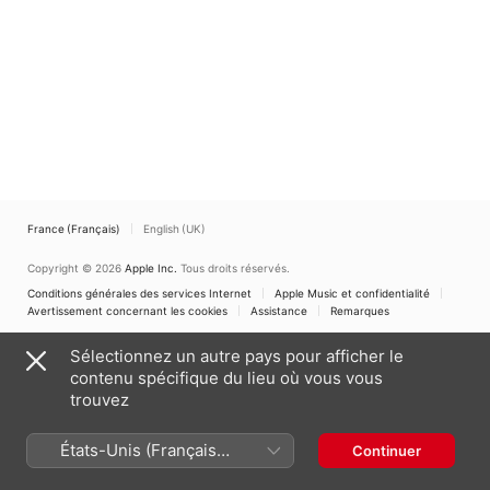
Tiefenbrunn
,
Inbar
Solomon
France (Français)
English (UK)
Copyright © 2026
Apple Inc.
Tous droits réservés.
Conditions générales des services Internet
Apple Music et confidentialité
Avertissement concernant les cookies
Assistance
Remarques
Sélectionnez un autre pays pour afficher le
contenu spécifique du lieu où vous vous
trouvez
États-Unis (Français
Continuer
France)