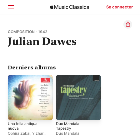
Se connecter
Accueil
COMPOSITION · 1942
Julian Dawes
Parcourir
Rechercher
Derniers albums
Una folia antiqua
Duo Mandala
nuova
Tapestry
Ophira Zakai
,
Yizhar
Duo Mandala
Karshon
,
Amit