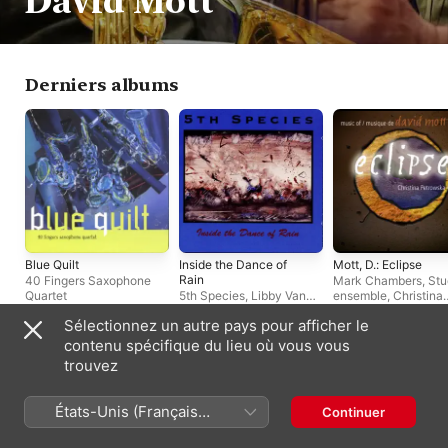
David Mott
Derniers albums
Blue Quilt
Inside the Dance of
Mott, D.: Eclipse
Rain
40 Fingers Saxophone
Mark Chambers
,
Stu
Quartet
5th Species
,
Libby Van
ensemble
,
Christina
Cleve
,
Shannon Peet
Petrowska-Quilico
Sélectionnez un autre pays pour afficher le
contenu spécifique du lieu où vous vous
France (Français)
English (UK)
trouvez
Copyright © 2026
Apple Inc.
Tous droits réservés.
États-Unis (Français
Continuer
Conditions générales des services Internet
Apple Music et confidentialité
France)
Avertissement concernant les cookies
Assistance
Remarques