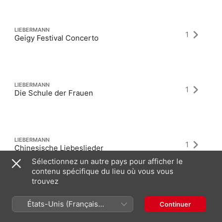
LIEBERMANN
1
Geigy Festival Concerto
LIEBERMANN
1
Die Schule der Frauen
LIEBERMANN
1
Chinesische Liebeslieder
Sélectionnez un autre pays pour afficher le
contenu spécifique du lieu où vous vous
trouvez
États-Unis (Français
Continuer
France)
Derniers albums