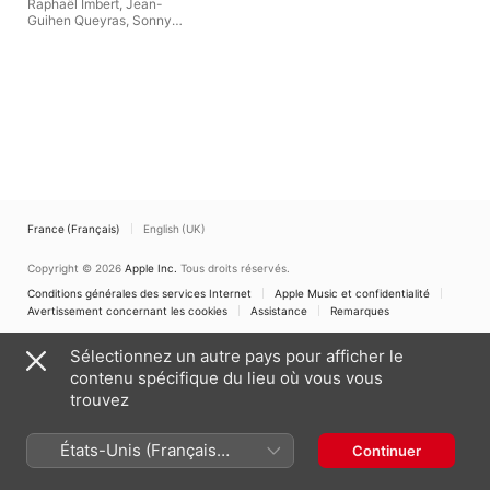
Raphaël Imbert
,
Jean-
Guihen Queyras
,
Sonny
Troupé
,
Pierre-François
Blanchard
France (Français)
English (UK)
Copyright © 2026
Apple Inc.
Tous droits réservés.
Conditions générales des services Internet
Apple Music et confidentialité
Avertissement concernant les cookies
Assistance
Remarques
Sélectionnez un autre pays pour afficher le
contenu spécifique du lieu où vous vous
trouvez
États-Unis (Français
Continuer
France)