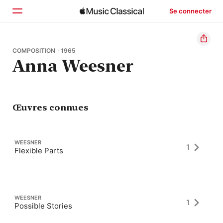
Se connecter
Accueil
COMPOSITION · 1965
Anna Weesner
Parcourir
Rechercher
Œuvres connues
WEESNER
1
Flexible Parts
WEESNER
1
Possible Stories