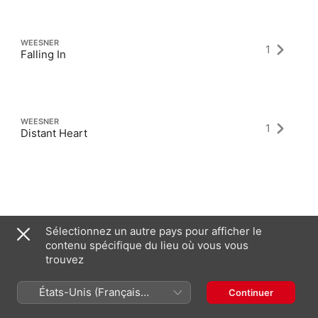
WEESNER
1
Falling In
WEESNER
1
Distant Heart
Derniers albums
Sélectionnez un autre pays pour afficher le
contenu spécifique du lieu où vous vous
trouvez
États-Unis (Français
Continuer
France)