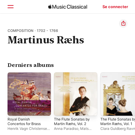
Se connecter
Accueil
COMPOSITION · 1702 - 1766
Martinus Ræhs
Parcourir
Rechercher
Derniers albums
Royal Danish
The Flute Sonatas by
The Flute Sonatas b
Concertos for Brass
Martin Ræhs, Vol. 2
Martin Ræhs, Vol. 1
Henrik Vagn Christensen
,
Anna Paradiso
,
Mats
Clara Guldberg Rav
Aalborg Symphony
Olofsson
,
Jonas
Jonas Nordberg
,
Ma