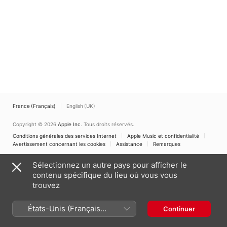
Orchestra
Nordberg
,
Clara Guldberg
Olofsson
,
Anna Para
Ravn
France (Français)
English (UK)
Copyright © 2026
Apple Inc.
Tous droits réservés.
Conditions générales des services Internet
Apple Music et confidentialité
Avertissement concernant les cookies
Assistance
Remarques
Sélectionnez un autre pays pour afficher le
contenu spécifique du lieu où vous vous
trouvez
États-Unis (Français
Continuer
France)