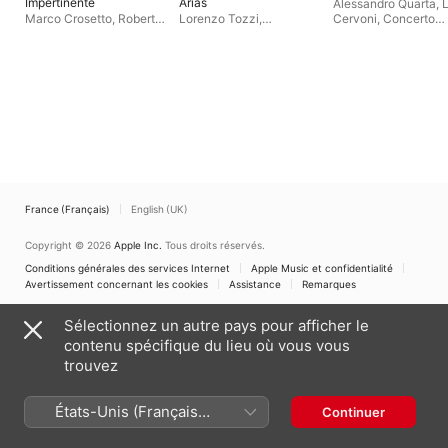
Impertinente
Arias
Alessandro Quarta
,
Marco Crosetto
,
Roberto
Lorenzo Tozzi
,
Cervoni
,
Concerto
Stilo
,
Francesco Olivero
,
Romabarocca Ensemble
,
Romano
Federico Bagnasco
Renato Criscuolo
France (Français)
English (UK)
Copyright © 2026
Apple Inc.
Tous droits réservés.
Conditions générales des services Internet
Apple Music et confidentialité
Avertissement concernant les cookies
Assistance
Remarques
Sélectionnez un autre pays pour afficher le
contenu spécifique du lieu où vous vous
trouvez
États-Unis (Français
Continuer
France)