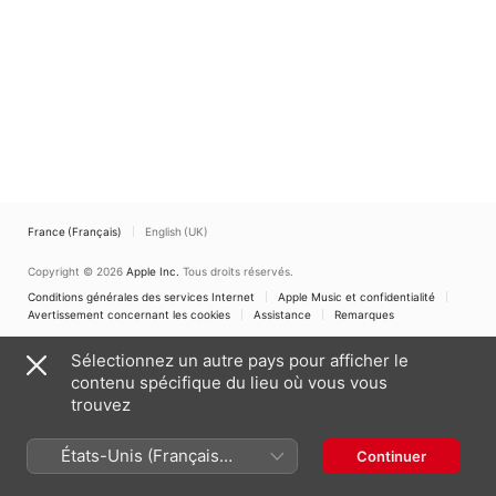
Wind Quintet
,
Lawrence
Christianson
France (Français)
English (UK)
Copyright © 2026
Apple Inc.
Tous droits réservés.
Conditions générales des services Internet
Apple Music et confidentialité
Avertissement concernant les cookies
Assistance
Remarques
Sélectionnez un autre pays pour afficher le
contenu spécifique du lieu où vous vous
trouvez
États-Unis (Français
Continuer
France)