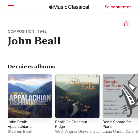
Se connecter
Accueil
COMPOSITION · 1942
John Beall
Parcourir
Rechercher
Derniers albums
John Beall:
Beall: On Chestnut
Beall: Sonata for
Appalachian
Ridge
Piano
Inspiration
Stephen Beall
West Virginia University
Lucia Unrau
,
Carol B
String Quartet
,
Laureate
Steven Herbert Smit