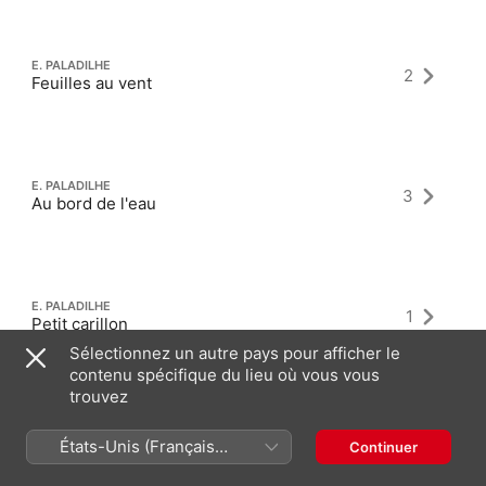
E. PALADILHE
2
Feuilles au vent
E. PALADILHE
3
Au bord de l'eau
E. PALADILHE
1
Petit carillon
Sélectionnez un autre pays pour afficher le
contenu spécifique du lieu où vous vous
trouvez
États-Unis (Français
Continuer
France)
Derniers albums