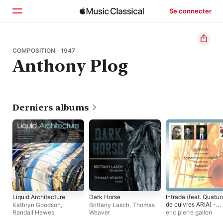
Se connecter
Accueil
COMPOSITION · 1947
Anthony Plog
Parcourir
Rechercher
Derniers albums
Liquid Architecture
Dark Horse
Intrada (feat. Quatuo
de cuivres ARIA) -
Kathryn Goodson
,
Brittany Lasch
,
Thomas
EP
Randall Hawes
Weaver
eric pierre gallon