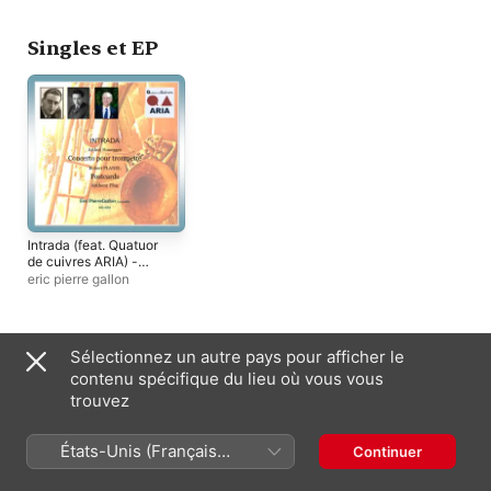
Singles et EP
Intrada (feat. Quatuor
de cuivres ARIA) -
EP
eric pierre gallon
Compilations
Sélectionnez un autre pays pour afficher le
contenu spécifique du lieu où vous vous
trouvez
États-Unis (Français
Continuer
France)