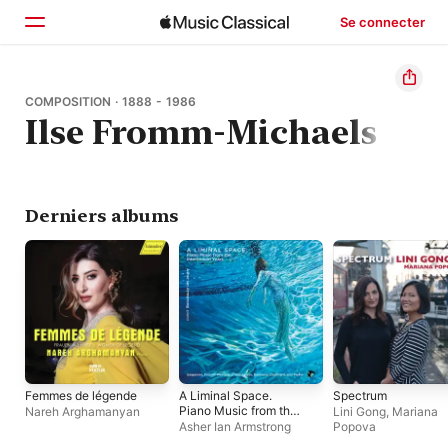
Se connecter
Accueil
COMPOSITION · 1888 - 1986
Ilse Fromm-Michaels
Parcourir
Rechercher
Derniers albums
Femmes de légende
A Liminal Space.
Spectrum
Piano Music from the
Nareh Arghamanyan
Lini Gong
,
Mariana
Interbellum Years
Asher Ian Armstrong
Popova