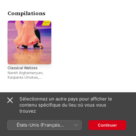
Compilations
Classical Waltzes
Nareh Arghamanyan
,
Kasparas Uinskas
,
Eugéne Mursky
,
Anna
Leyerer
France (Français)
English (UK)
Sélectionnez un autre pays pour afficher le
contenu spécifique du lieu où vous vous
Copyright © 2026
Apple Inc.
Tous droits réservés.
trouvez
Conditions générales des services Internet
Apple Music et confidentialité
Avertissement concernant les cookies
Assistance
Remarques
États-Unis (Français
Continuer
France)