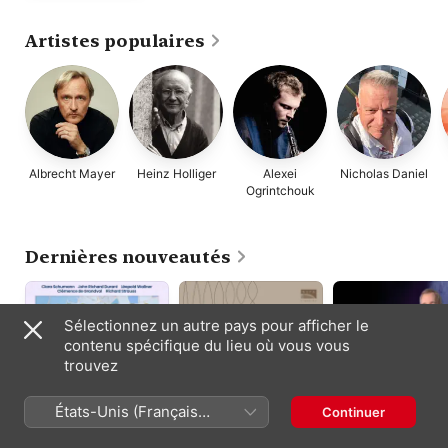
Artistes populaires
Albrecht Mayer
Heinz Holliger
Alexei
Nicholas Daniel
Ogrintchouk
Dernières nouveautés
Sélectionnez un autre pays pour afficher le
contenu spécifique du lieu où vous vous
trouvez
États-Unis (Français
Continuer
France)
Mosaicos
双簧管上的巴洛克之
Le hautbois