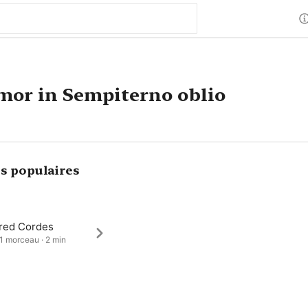
mor in Sempiterno oblio
s populaires
red Cordes
 1 morceau · 2 min